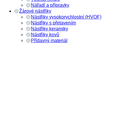
Nářadí a přípravky
Žárové nástřiky
Nástřiky vysokorychlostní (HVOF)
Nástřiky s přetavením
Nástřiky keramiky
Nástřiky kovů
Přídavný materiál