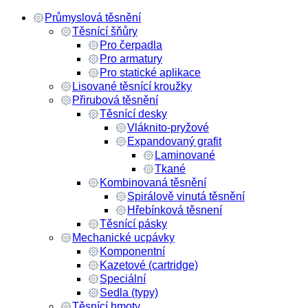
Průmyslová těsnění
Těsnící šňůry
Pro čerpadla
Pro armatury
Pro statické aplikace
Lisované těsnící kroužky
Přirubová těsnění
Těsnící desky
Vláknito-pryžové
Expandovaný grafit
Laminované
Tkané
Kombinovaná těsnění
Spirálově vinutá těsnění
Hřebínková těsnení
Těsnící pásky
Mechanické ucpávky
Komponentní
Kazetové (cartridge)
Speciální
Sedla (typy)
Těsnící hmoty