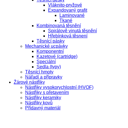
Vláknito-pryžové
Expandovaný grafit
Laminované
Tkané
Kombinovaná těsnění
Spirálově vinutá těsnění
Hřebínková těsnení
Těsnící pásky
Mechanické ucpávky
Komponentní
Kazetové (cartridge)
Speciální
Sedla (typy)
Těsnící hmoty
Nářadí a přípravky
Žárové nástřiky
Nástřiky vysokorychlostní (HVOF)
Nástřiky s přetavením
Nástřiky keramiky
Nástřiky kovů
Přídavný materiál