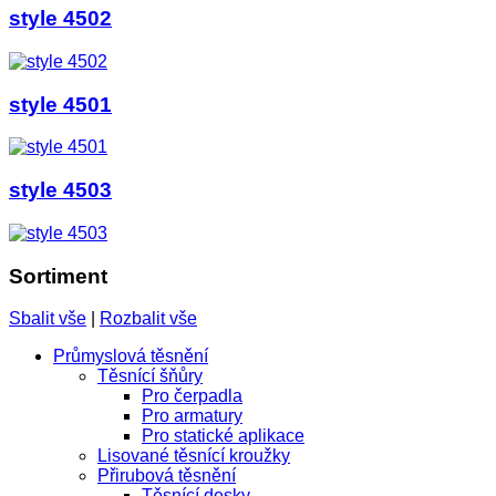
style 4502
style 4501
style 4503
Sortiment
Sbalit vše
|
Rozbalit vše
Průmyslová těsnění
Těsnící šňůry
Pro čerpadla
Pro armatury
Pro statické aplikace
Lisované těsnící kroužky
Přirubová těsnění
Těsnící desky