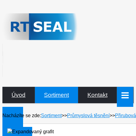
Úvod
Sortiment
Kontakt
Nacházíte se zde:
Sortiment
>>
Průmyslová těsnění
>>
Přirubová
Úvod