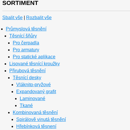
SORTIMENT
Sbalit vše
|
Rozbalit vše
Průmyslová těsnění
Těsnící šňůry
Pro čerpadla
Pro armatury
Pro statické aplikace
Lisované těsnící kroužky
Přirubová těsnění
Těsnící desky
Vláknito-pryžové
Expandovaný grafit
Laminované
Tkané
Kombinovaná těsnění
Spirálově vinutá těsnění
Hřebínková těsnení