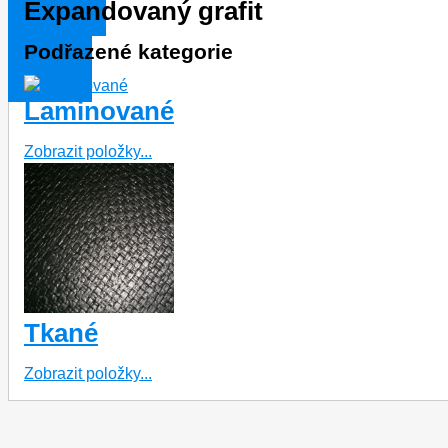
Sortiment
Expandovaný grafit
Podřazené kategorie
Kontakt
Laminované
Zobrazit položky...
Tkané
Zobrazit položky...