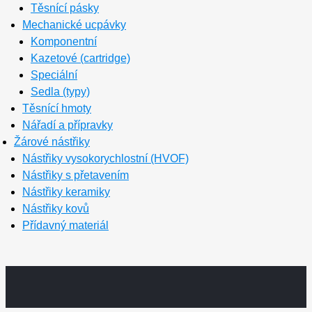
Těsnící pásky
Mechanické ucpávky
Komponentní
Kazetové (cartridge)
Speciální
Sedla (typy)
Těsnící hmoty
Nářadí a přípravky
Žárové nástřiky
Nástřiky vysokorychlostní (HVOF)
Nástřiky s přetavením
Nástřiky keramiky
Nástřiky kovů
Přídavný materiál